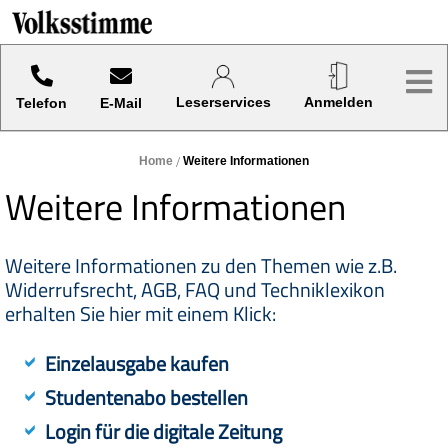
Sprung-
Navigation
Hier finden sie verschiedene Kategorien und Funktionen.
Me
Springe
direkt
Leser­services
An­melden
Telefon
E-Mail
zu:
Header
Home
Weitere Informationen
Inhalt
Weitere Informationen
Footer
Weitere Informationen zu den Themen wie z.B.
Widerrufsrecht, AGB, FAQ und Techniklexikon
erhalten Sie hier mit einem Klick:
Einzelausgabe kaufen
Studentenabo bestellen
Login für die digitale Zeitung