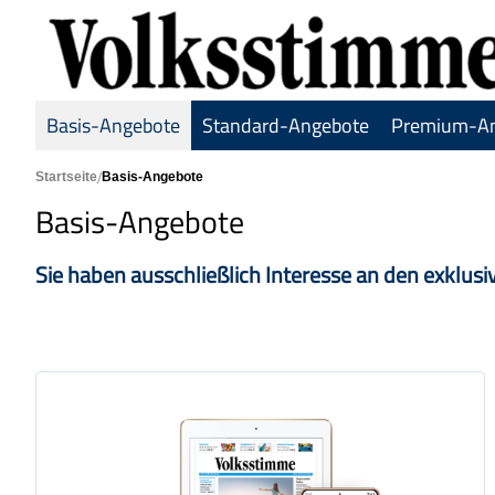
Basis-Angebote
Standard-Angebote
Premium-A
Hauptbereich Kategorieseite
Startseite
Basis-Angebote
Basis-Angebote
Sie haben ausschließlich Interesse an den exklus
Produkte der Kategorie
7 Tage digital testen
von Montag bis Samstag lesen
digital im Web oder in der App
7 Tage unverbindlich testen