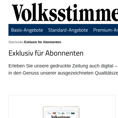
Basis-Angebote
Standard-Angebote
Premium-A
Hauptbereich Kategorieseite
Startseite
Exklusiv für Abonnenten
Exklusiv für Abonnenten
Erleben Sie unsere gedruckte Zeitung auch digital
in den Genuss unserer ausgezeichneten Qualitätsze
Produkte der Kategorie
7 Tage digital testen
von Montag bis Samstag lesen
digital im Web oder in der App
7 Tage unverbindlich testen