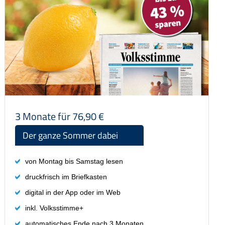
digital in der App oder im Web
inkl. Volksstimme+
automatisches Ende nach 3 Monaten
Preis: 76,90 €
3 Monate für 76,90 €
Der ganze Sommer dabei
von Montag bis Samstag lesen
druckfrisch im Briefkasten
digital in der App oder im Web
inkl. Volksstimme+
automatisches Ende nach 3 Monaten