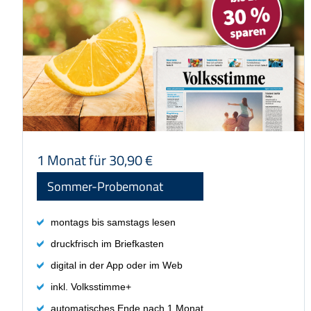
digital in der App oder im Web
inkl. Volksstimme+
automatisches Ende nach 1 Monat
Preis: 30,90 €
1 Monat für 30,90 €
Sommer-Probemonat
montags bis samstags lesen
druckfrisch im Briefkasten
digital in der App oder im Web
inkl. Volksstimme+
automatisches Ende nach 1 Monat