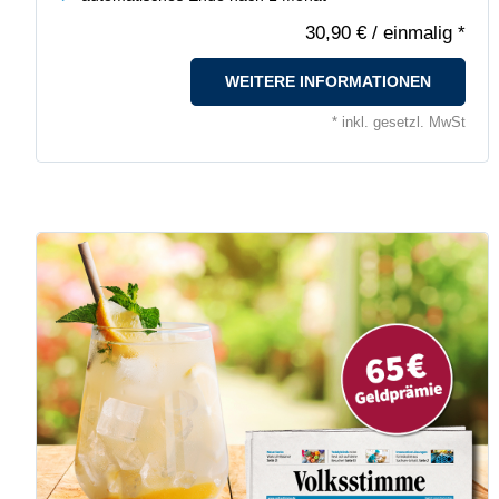
30,90 €
/ einmalig *
WEITERE INFORMATIONEN
* inkl. gesetzl. MwSt
Täglich lesen mit 65 € Geldprämie
Weiterlesen lohnt sich
montags bis samstags lesen
druckfrisch im Briefkasten
digital in der App oder im Web
inkl. Volksstimme+
min. 12 Monate lesen
65 € Geldprämie erhalten