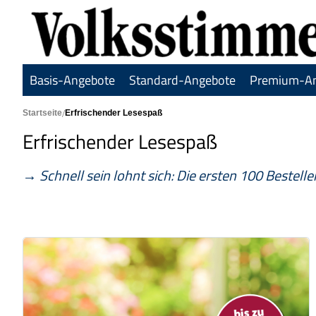
Basis-Angebote
Standard-Angebote
Premium-A
Hauptbereich Kategorieseite
Startseite
Erfrischender Lesespaß
Erfrischender Lesespaß
→
Schnell sein lohnt sich:
Die ersten 100 Bestelle
Produkte der Kategorie
1 Monat für 30,90 €
Sommer-Probemonat
montags bis samstags lesen
druckfrisch im Briefkasten