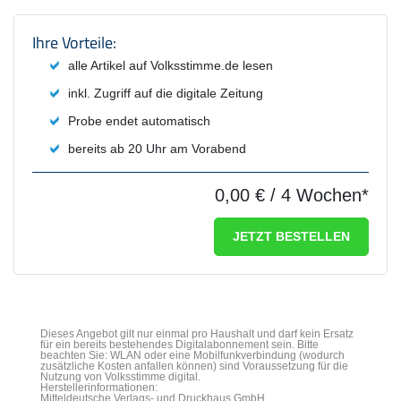
Produktzusammenfassung und Einstel
Ihre Vorteile:
alle Artikel auf Volksstimme.de lesen
inkl. Zugriff auf die digitale Zeitung
Probe endet automatisch
bereits ab 20 Uhr am Vorabend
0,00 €
/ 4 Wochen*
JETZT BESTELLEN
Dieses Angebot gilt nur einmal pro Haushalt und darf kein Ersatz
für ein bereits bestehendes Digitalabonnement sein. Bitte
beachten Sie: WLAN oder eine Mobilfunkverbindung (wodurch
zusätzliche Kosten anfallen können) sind Voraussetzung für die
Nutzung von Volksstimme digital.
Herstellerinformationen:
Mitteldeutsche Verlags- und Druckhaus GmbH