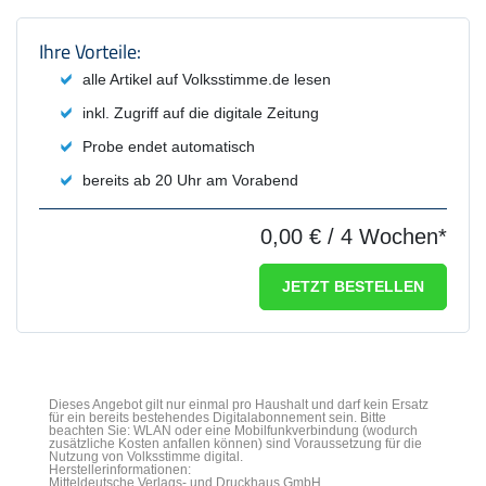
Produktzusammenfassung und Einstel
Ihre Vorteile:
alle Artikel auf Volksstimme.de lesen
inkl. Zugriff auf die digitale Zeitung
Probe endet automatisch
bereits ab 20 Uhr am Vorabend
0,00 €
/ 4 Wochen*
JETZT BESTELLEN
Dieses Angebot gilt nur einmal pro Haushalt und darf kein Ersatz
für ein bereits bestehendes Digitalabonnement sein. Bitte
beachten Sie: WLAN oder eine Mobilfunkverbindung (wodurch
zusätzliche Kosten anfallen können) sind Voraussetzung für die
Nutzung von Volksstimme digital.
Herstellerinformationen:
Mitteldeutsche Verlags- und Druckhaus GmbH