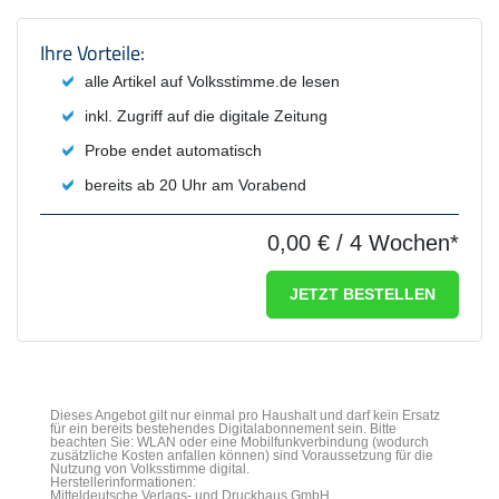
Produktzusammenfassung und Einstel
Ihre Vorteile:
alle Artikel auf Volksstimme.de lesen
inkl. Zugriff auf die digitale Zeitung
Probe endet automatisch
bereits ab 20 Uhr am Vorabend
0,00 €
/ 4 Wochen*
JETZT BESTELLEN
Dieses Angebot gilt nur einmal pro Haushalt und darf kein Ersatz
für ein bereits bestehendes Digitalabonnement sein. Bitte
beachten Sie: WLAN oder eine Mobilfunkverbindung (wodurch
zusätzliche Kosten anfallen können) sind Voraussetzung für die
Nutzung von Volksstimme digital.
Herstellerinformationen:
Mitteldeutsche Verlags- und Druckhaus GmbH