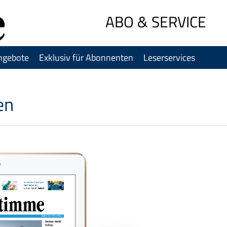
Sprung-
ABO & SERVICE
Navigation
Springe
direkt
ngebote
Exklusiv für Abonnenten
Leserservices
zu:
Header
Inhalt
en
Footer