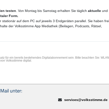
ilen testen
. Von Montag bis Samstag erhalten Sie täglich
aktuelle
und
italer Form.
er stationär auf dem PC auf jeweils 3 Endgeräten parallel. Sie haben f
Inhalte der Volksstimme App Mediathek (Beilagen, Podcasts, Rätsel,
rsatz für ein bereits bestehendes Digitalabonnement sein. Bitte beachten Sie: WL
von Volksstimme digital.
Mail unter:
E-Mail:
services@volksstimme.de