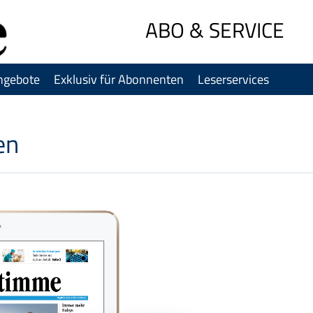
Sprung-
ABO & SERVICE
Navigation
Springe
direkt
ngebote
Exklusiv für Abonnenten
Leserservices
zu:
Header
Inhalt
en
Footer