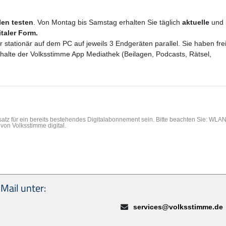
ilen testen
. Von Montag bis Samstag erhalten Sie täglich
aktuelle
und
italer Form.
er stationär auf dem PC auf jeweils 3 Endgeräten parallel. Sie haben f
Inhalte der Volksstimme App Mediathek (Beilagen, Podcasts, Rätsel,
rsatz für ein bereits bestehendes Digitalabonnement sein. Bitte beachten Sie: WL
von Volksstimme digital.
Mail unter:
E-Mail:
services@volksstimme.de