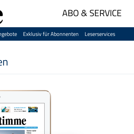
Sprung-
ABO & SERVICE
Navigation
Springe
direkt
ngebote
Exklusiv für Abonnenten
Leserservices
zu:
Header
Inhalt
en
Footer