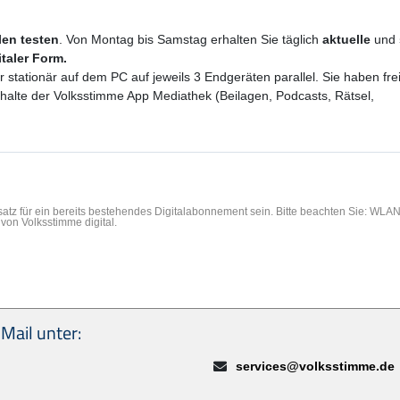
ilen testen
. Von Montag bis Samstag erhalten Sie täglich
aktuelle
und
italer Form.
er stationär auf dem PC auf jeweils 3 Endgeräten parallel. Sie haben f
Inhalte der Volksstimme App Mediathek (Beilagen, Podcasts, Rätsel,
rsatz für ein bereits bestehendes Digitalabonnement sein. Bitte beachten Sie: WL
von Volksstimme digital.
Mail unter:
E-Mail:
services@volksstimme.de