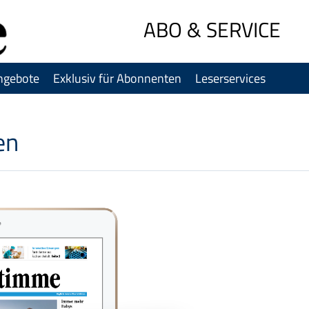
Sprung-
ABO & SERVICE
Navigation
Springe
direkt
ngebote
Exklusiv für Abonnenten
Leserservices
zu:
Header
Inhalt
en
Footer