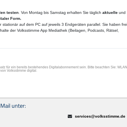
ilen testen
. Von Montag bis Samstag erhalten Sie täglich
aktuelle
und
italer Form.
er stationär auf dem PC auf jeweils 3 Endgeräten parallel. Sie haben f
Inhalte der Volksstimme App Mediathek (Beilagen, Podcasts, Rätsel,
rsatz für ein bereits bestehendes Digitalabonnement sein. Bitte beachten Sie: WL
von Volksstimme digital.
Mail unter:
E-Mail:
services@volksstimme.de