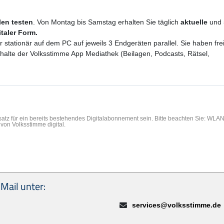
ilen testen
. Von Montag bis Samstag erhalten Sie täglich
aktuelle
und
italer Form.
er stationär auf dem PC auf jeweils 3 Endgeräten parallel. Sie haben f
Inhalte der Volksstimme App Mediathek (Beilagen, Podcasts, Rätsel,
rsatz für ein bereits bestehendes Digitalabonnement sein. Bitte beachten Sie: WL
von Volksstimme digital.
Mail unter:
E-Mail:
services@volksstimme.de