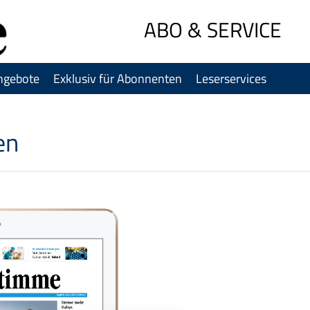
Sprung-
ABO & SERVICE
Navigation
Springe
direkt
ngebote
Exklusiv für Abonnenten
Leserservices
zu:
Header
Inhalt
en
Footer