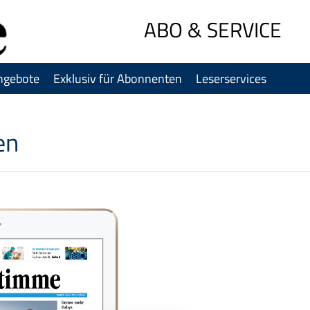
Sprung-
ABO & SERVICE
Navigation
Springe
direkt
ngebote
Exklusiv für Abonnenten
Leserservices
zu:
Header
Inhalt
en
Footer