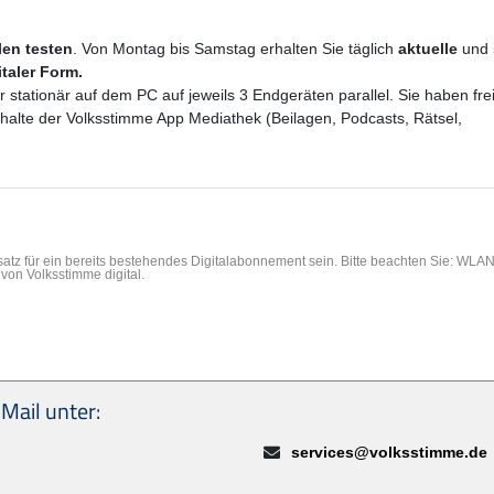
ilen testen
. Von Montag bis Samstag erhalten Sie täglich
aktuelle
und
italer Form.
er stationär auf dem PC auf jeweils 3 Endgeräten parallel. Sie haben f
Inhalte der Volksstimme App Mediathek (Beilagen, Podcasts, Rätsel,
rsatz für ein bereits bestehendes Digitalabonnement sein. Bitte beachten Sie: WL
von Volksstimme digital.
Mail unter:
E-Mail:
services@volksstimme.de