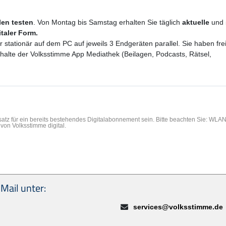
ilen testen
. Von Montag bis Samstag erhalten Sie täglich
aktuelle
und
italer Form.
er stationär auf dem PC auf jeweils 3 Endgeräten parallel. Sie haben f
Inhalte der Volksstimme App Mediathek (Beilagen, Podcasts, Rätsel,
rsatz für ein bereits bestehendes Digitalabonnement sein. Bitte beachten Sie: WL
von Volksstimme digital.
Mail unter:
E-Mail:
services@volksstimme.de