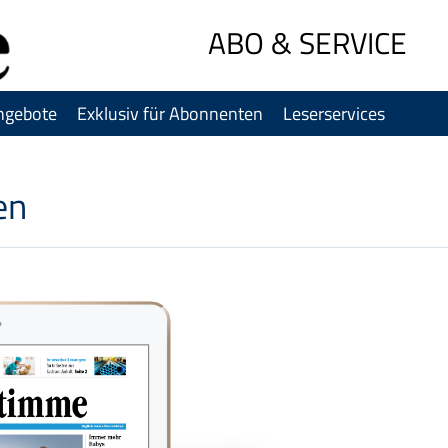
Sprung-
ABO & SERVICE
Navigation
Springe
direkt
ngebote
Exklusiv für Abonnenten
Leserservices
zu:
Header
Inhalt
en
Footer