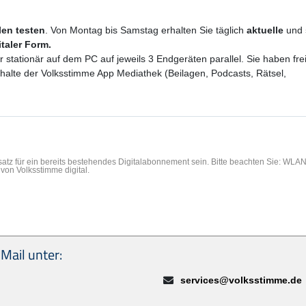
ilen testen
. Von Montag bis Samstag erhalten Sie täglich
aktuelle
und
italer Form.
er stationär auf dem PC auf jeweils 3 Endgeräten parallel. Sie haben f
Inhalte der Volksstimme App Mediathek (Beilagen, Podcasts, Rätsel,
rsatz für ein bereits bestehendes Digitalabonnement sein. Bitte beachten Sie: WL
von Volksstimme digital.
Mail unter:
E-Mail:
services@volksstimme.de