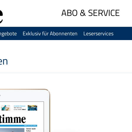
Sprung-
ABO & SERVICE
Navigation
Springe
direkt
ngebote
Exklusiv für Abonnenten
Leserservices
zu:
Header
Inhalt
en
Footer