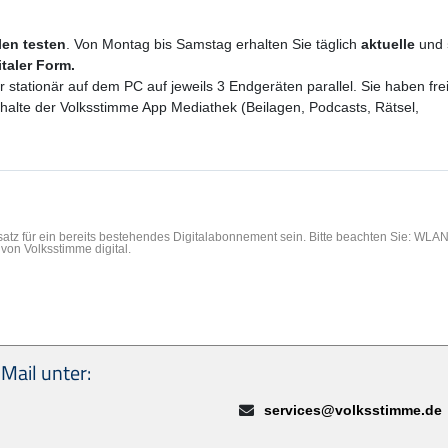
ilen testen
. Von Montag bis Samstag erhalten Sie täglich
aktuelle
und
italer Form.
er stationär auf dem PC auf jeweils 3 Endgeräten parallel. Sie haben f
Inhalte der Volksstimme App Mediathek (Beilagen, Podcasts, Rätsel,
rsatz für ein bereits bestehendes Digitalabonnement sein. Bitte beachten Sie: WL
von Volksstimme digital.
Mail unter:
E-Mail:
services@volksstimme.de