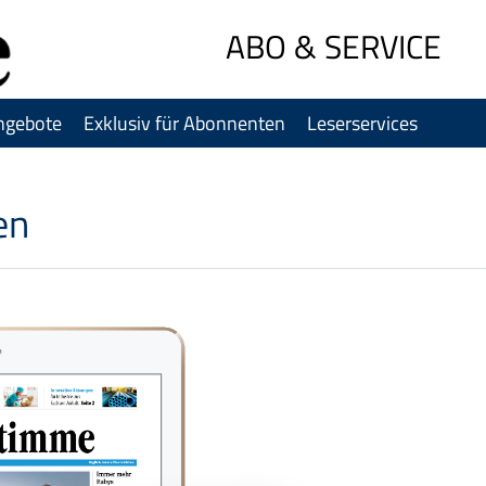
Sprung-
ABO & SERVICE
Navigation
Springe
direkt
ngebote
Exklusiv für Abonnenten
Leserservices
zu:
Header
Inhalt
en
Footer